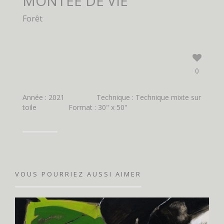
MONTÉE DE VIE
Forêt
0
Année : 2021
Technique : Technique mixte sur
toile
Format : 30" x 50"
VOUS POURRIEZ AUSSI AIMER