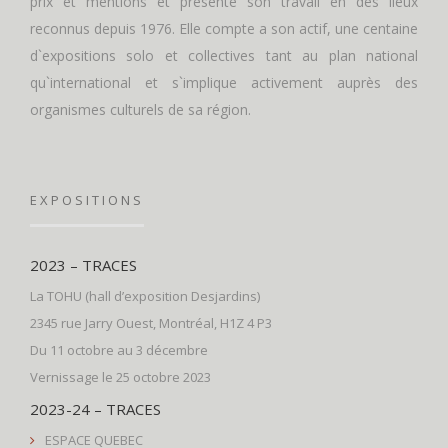
prix et mentions et présente son travail en des lieux
reconnus depuis 1976. Elle compte a son actif, une centaine
d`expositions solo et collectives tant au plan national
qu`international et s`implique activement auprès des
organismes culturels de sa région.
EXPOSITIONS
2023 – TRACES
La TOHU (hall d’exposition Desjardins)
2345 rue Jarry Ouest, Montréal, H1Z 4 P3
Du 11 octobre au 3 décembre
Vernissage le 25 octobre 2023
2023-24 – TRACES
ESPACE QUEBEC