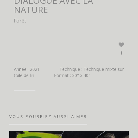
DIALOGUE AVEC LA
NATURE
Forêt
1
Année : 2021
Technique : Technique mixte sur
toile de lin
Format : 30" x 40"
VOUS POURRIEZ AUSSI AIMER