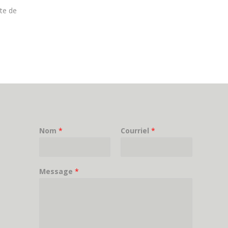
ite de
Nom
*
Courriel
*
Message
*