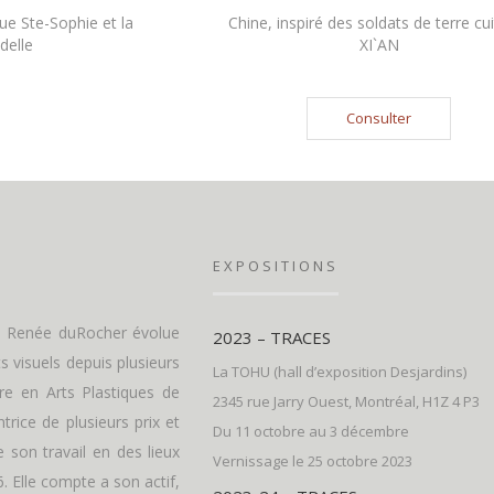
que Ste-Sophie et la
Chine, inspiré des soldats de terre cu
delle
XI`AN
Consulter
EXPOSITIONS
y, Renée duRocher évolue
2023 – TRACES
ts visuels depuis plusieurs
La TOHU (hall d’exposition Desjardins)
re en Arts Plastiques de
2345 rue Jarry Ouest, Montréal, H1Z 4 P3
trice de plusieurs prix et
Du 11 octobre au 3 décembre
 son travail en des lieux
Vernissage le 25 octobre 2023
 Elle compte a son actif,