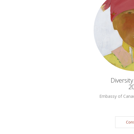
Diversit
2
Embassy of Cana
Cons