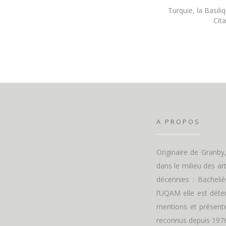
Turquie, la Basili
Cita
A PROPOS
Originaire de Granb
dans le milieu des ar
décennies : Bacheliè
l’UQAM elle est déten
mentions et présente
reconnus depuis 1976.