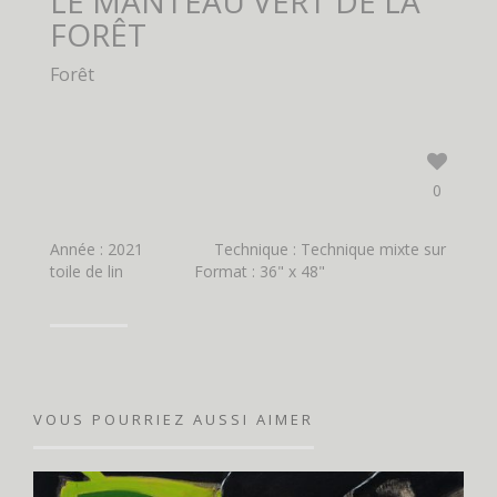
LE MANTEAU VERT DE LA
FORÊT
Forêt
0
Année : 2021
Technique : Technique mixte sur
toile de lin
Format : 36" x 48"
VOUS POURRIEZ AUSSI AIMER