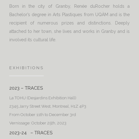
Born in the city of Granby, Renée duRocher holds a
Bachelor’s degree in Arts Plastiques from UQÀM and is the
recipient of numerous prizes and distinctions. Deeply
attached to her town, she lives and works in Granby and is
involved its cultural life.
EXHIBITIONS
2023 – TRACES
La TOHU (Desjardins Exhibition Hall)
2345 Jarry Street West, Montreal, H1Z 4P3
From October 11th to December 3rd
Vernissage: October 25th, 2023
2023-24 – TRACES