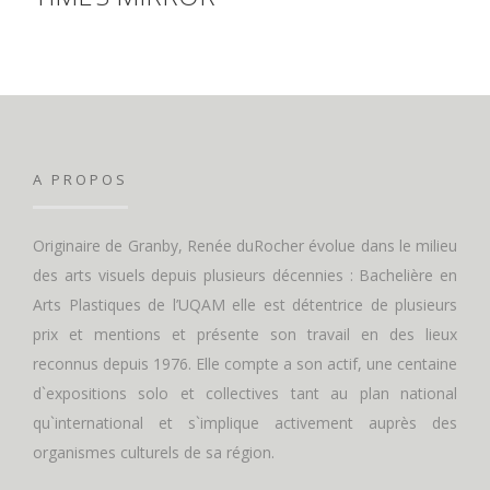
A PROPOS
Originaire de Granby, Renée duRocher évolue dans le milieu
des arts visuels depuis plusieurs décennies : Bachelière en
Arts Plastiques de l’UQAM elle est détentrice de plusieurs
prix et mentions et présente son travail en des lieux
reconnus depuis 1976. Elle compte a son actif, une centaine
d`expositions solo et collectives tant au plan national
qu`international et s`implique activement auprès des
organismes culturels de sa région.