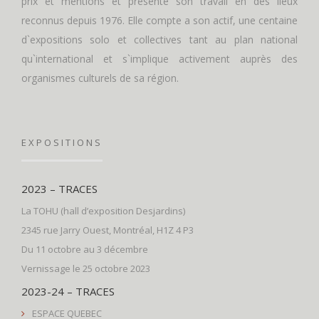
prix et mentions et présente son travail en des lieux
reconnus depuis 1976. Elle compte a son actif, une centaine
d`expositions solo et collectives tant au plan national
qu`international et s`implique activement auprès des
organismes culturels de sa région.
EXPOSITIONS
2023 – TRACES
La TOHU (hall d’exposition Desjardins)
2345 rue Jarry Ouest, Montréal, H1Z 4 P3
Du 11 octobre au 3 décembre
Vernissage le 25 octobre 2023
2023-24 – TRACES
ESPACE QUEBEC