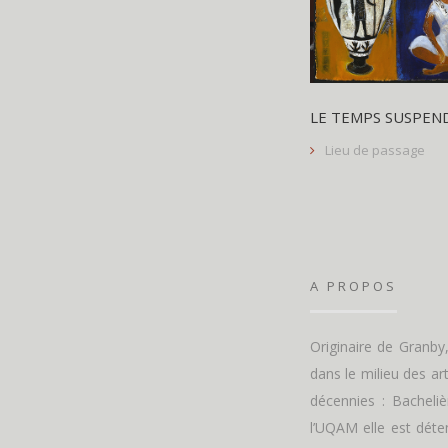
LE TEMPS SUSPEN
Lieu de passage
A PROPOS
Originaire de Granb
dans le milieu des ar
décennies : Bacheliè
l’UQAM elle est déten