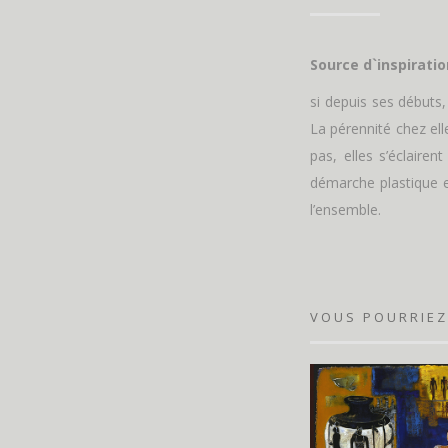
Source d`inspirati
si depuis ses débuts,
La pérennité chez ell
pas, elles s’éclaire
démarche plastique e
l’ensemble.
VOUS POURRIEZ