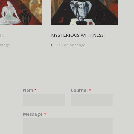
HT
MYSTERIOUS WITHNESS
assage
Lieu de passage
Nom
*
Courriel
*
Message
*