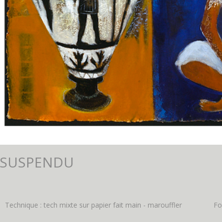
 SUSPENDU
Technique : tech mixte sur papier fait main - marouffler
Fo