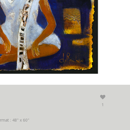
1
rmat : 48" x 60"