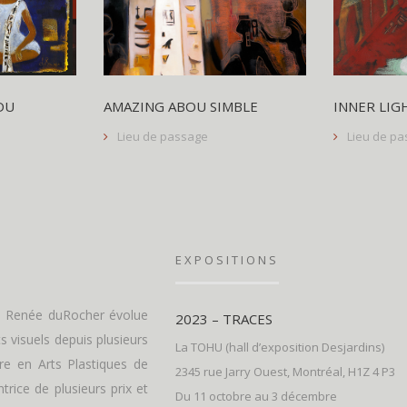
DU
AMAZING ABOU SIMBLE
INNER LIG
Lieu de passage
Lieu de p
EXPOSITIONS
y, Renée duRocher évolue
2023 – TRACES
ts visuels depuis plusieurs
La TOHU (hall d’exposition Desjardins)
re en Arts Plastiques de
2345 rue Jarry Ouest, Montréal, H1Z 4 P3
trice de plusieurs prix et
Du 11 octobre au 3 décembre