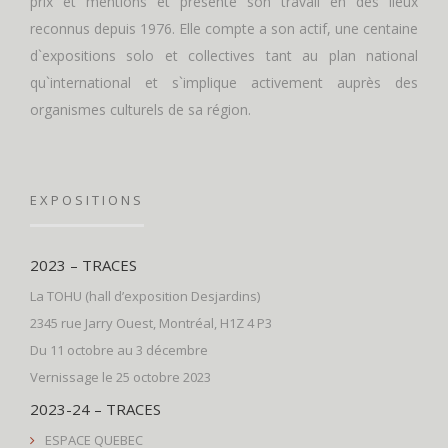
prix et mentions et présente son travail en des lieux
reconnus depuis 1976. Elle compte a son actif, une centaine
d`expositions solo et collectives tant au plan national
qu`international et s`implique activement auprès des
organismes culturels de sa région.
EXPOSITIONS
2023 – TRACES
La TOHU (hall d’exposition Desjardins)
2345 rue Jarry Ouest, Montréal, H1Z 4 P3
Du 11 octobre au 3 décembre
Vernissage le 25 octobre 2023
2023-24 – TRACES
ESPACE QUEBEC